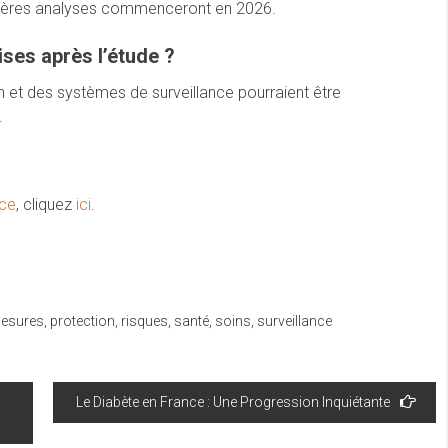
emières analyses commenceront en 2026.
ises après l’étude ?
n et des systèmes de surveillance pourraient être
.
nce
, cliquez
ici
.
esures
,
protection
,
risques
,
santé
,
soins
,
surveillance
Le Diabète en France : Une Progression Inquiétante