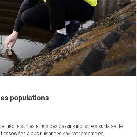
des populations
inédite sur les effets des bassins industriels sur la santé
nt associées à des nuisances environnementales,