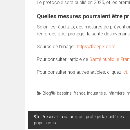
Le protocole sera publié en 2025, et les pr
Quelles mesures pourraient être pr
Selon les résultats, des mesures de préventio
renforcés pour protéger la santé des riverains
Source de l’image :
https://freepik.com
Pour consulter l’article de
Santé publique Fra
Pour consulter nos autres articles, cliquez
ici
.
Blog
bassins
,
france
,
industriels
,
infirmiers
,
m
Navigation
Préserver la nature pour protéger la santé des
de
populations