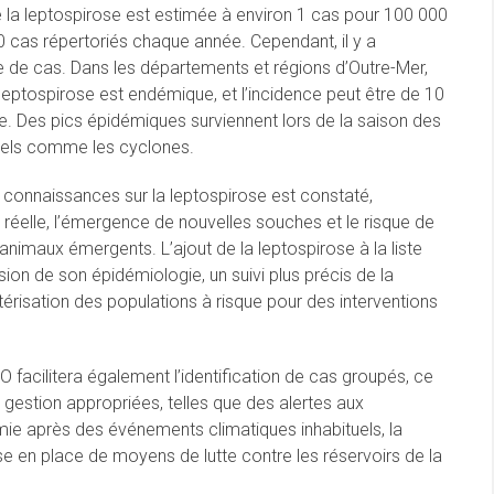
de la leptospirose est estimée à environ 1 cas pour 100 000
 cas répertoriés chaque année. Cependant, il y a
de cas. Dans les départements et régions d’Outre-Mer,
a leptospirose est endémique, et l’incidence peut être de 10
le. Des pics épidémiques surviennent lors de la saison des
uels comme les cyclones.
 connaissances sur la leptospirose est constaté,
éelle, l’émergence de nouvelles souches et le risque de
animaux émergents. L’ajout de la leptospirose à la liste
n de son épidémiologie, un suivi plus précis de la
ctérisation des populations à risque pour des interventions
O facilitera également l’identification de cas groupés, ce
gestion appropriées, telles que des alertes aux
ie après des événements climatiques inhabituels, la
se en place de moyens de lutte contre les réservoirs de la