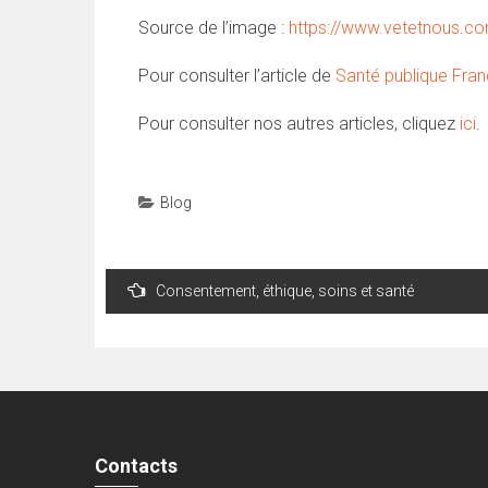
Source de l’image :
https://www.vetetnous.co
Pour consulter l’article de
Santé publique Fra
Pour consulter nos autres articles, cliquez
ici
.
Blog
Navigation
Consentement, éthique, soins et santé
de
l’article
Contacts