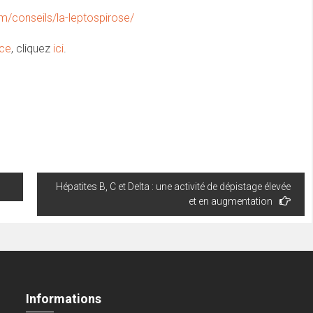
m/conseils/la-leptospirose/
nce
, cliquez
ici
.
Hépatites B, C et Delta : une activité de dépistage élevée
et en augmentation
Informations