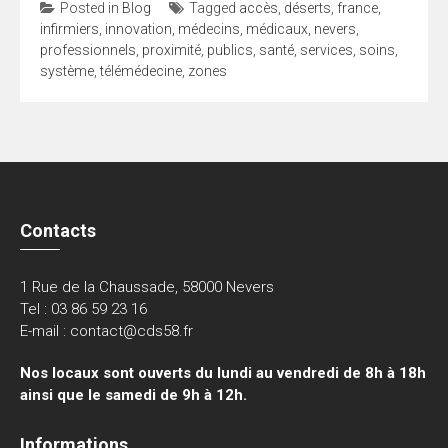
Posted in
Blog
Tagged
accès
,
déserts
,
france
,
infirmiers
,
innovation
,
médecins
,
médicaux
,
nevers
,
professionnels
,
proximité
,
publics
,
santé
,
services
,
soins
,
système
,
télémédecine
,
zones
Contacts
1 Rue de la Chaussade, 58000 Nevers
Tel : 03 86 59 23 16
E-mail : contact@cds58.fr
Nos locaux sont ouverts du lundi au vendredi de 8h à 18h
ainsi que le samedi de 9h à 12h.
Informations